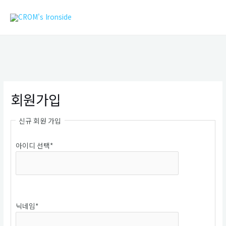
콘
MAIN
텐
MEN
츠
로
건
너
뛰
기
회원가입
신규 회원 가입
아이디 선택
*
중복확인
닉네임
*