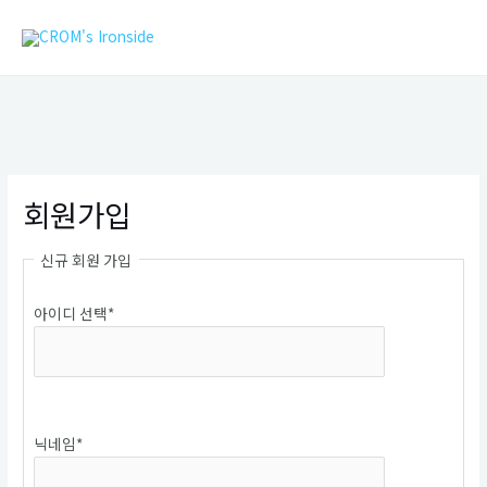
콘
MAIN
텐
MEN
츠
로
건
너
뛰
기
회원가입
신규 회원 가입
아이디 선택
*
중복확인
닉네임
*