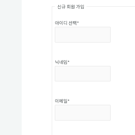
신규 회원 가입
아이디 선택
*
중복확인
닉네임
*
중복확인
이메일
*
중복확인