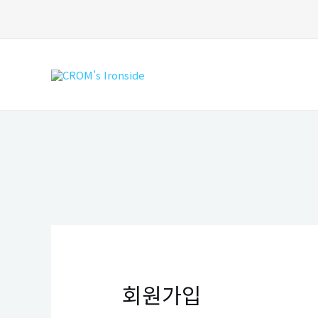
콘
텐
츠
로
건
너
뛰
기
회원가입