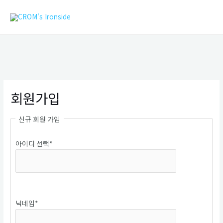
콘
MAIN
텐
MEN
츠
로
건
너
뛰
기
회원가입
신규 회원 가입
아이디 선택
*
중복확인
닉네임
*