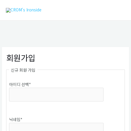
콘
MAIN
텐
MEN
츠
로
건
너
뛰
기
회원가입
신규 회원 가입
아이디 선택
*
중복확인
닉네임
*