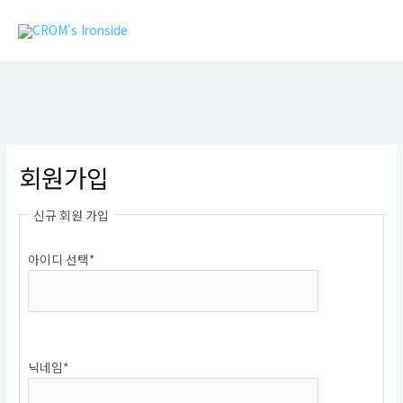
콘
MAIN
텐
MEN
츠
로
건
너
뛰
기
회원가입
신규 회원 가입
아이디 선택
*
중복확인
닉네임
*