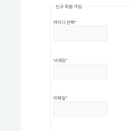
신규 회원 가입
아이디 선택
*
중복확인
닉네임
*
중복확인
이메일
*
중복확인