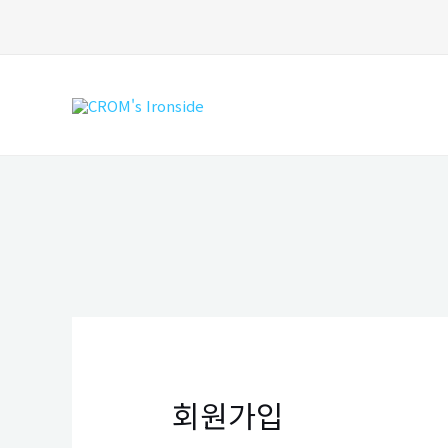
콘
텐
츠
로
건
너
뛰
기
회원가입