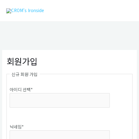
콘
MAIN
텐
MEN
츠
로
건
너
뛰
기
회원가입
신규 회원 가입
아이디 선택
*
중복확인
닉네임
*