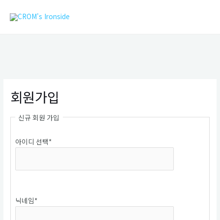
콘
MAIN
텐
MEN
츠
로
건
너
뛰
기
회원가입
신규 회원 가입
아이디 선택
*
중복확인
닉네임
*