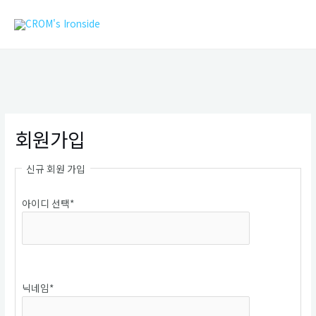
콘
MAIN
텐
MEN
츠
로
건
너
뛰
기
회원가입
신규 회원 가입
아이디 선택
*
중복확인
닉네임
*