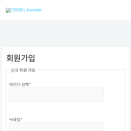
콘
MAIN
텐
MEN
츠
로
건
너
뛰
기
회원가입
신규 회원 가입
아이디 선택
*
중복확인
닉네임
*