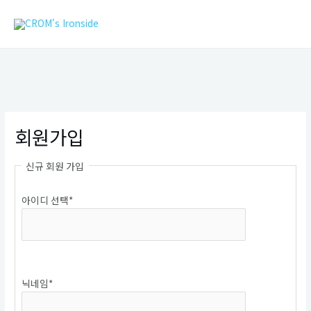
콘
MAIN
텐
MEN
츠
로
건
너
뛰
기
회원가입
신규 회원 가입
아이디 선택
*
중복확인
닉네임
*