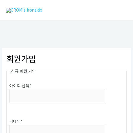
콘
MAIN
텐
MEN
츠
로
건
너
뛰
기
회원가입
신규 회원 가입
아이디 선택
*
중복확인
닉네임
*