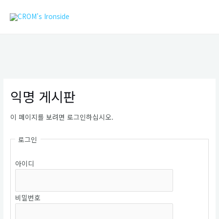
콘
MAIN
텐
MEN
츠
로
건
너
뛰
기
익명 게시판
이 페이지를 보려면 로그인하십시오.
로그인
아이디
비밀번호