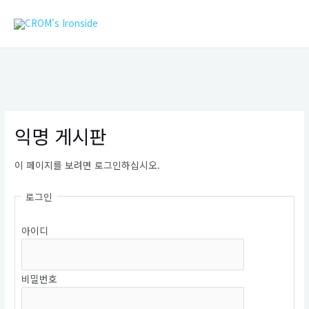
콘
MAIN
텐
MEN
츠
로
건
너
뛰
기
익명 게시판
이 페이지를 보려면 로그인하십시오.
로그인
아이디
비밀번호