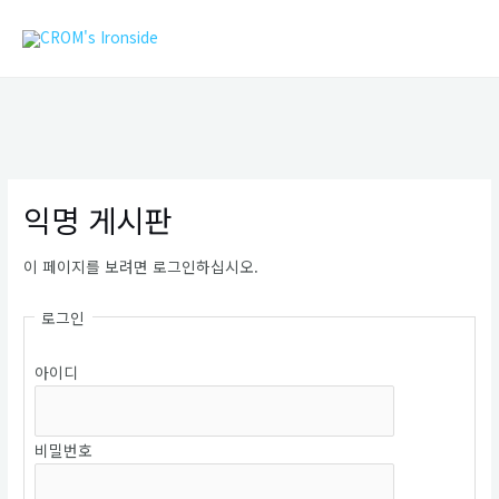
콘
MAIN
텐
MEN
츠
로
건
너
뛰
기
익명 게시판
이 페이지를 보려면 로그인하십시오.
로그인
아이디
비밀번호