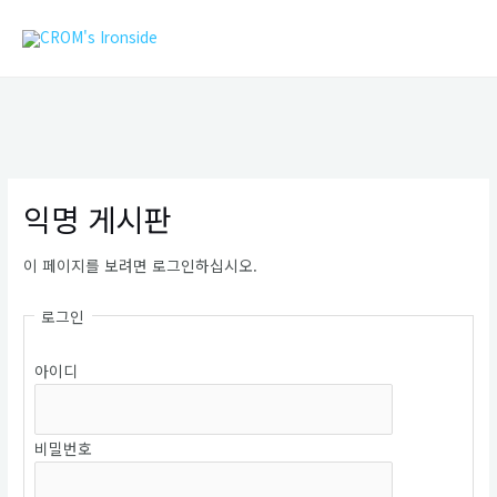
콘
MAIN
텐
MEN
츠
로
건
너
뛰
기
익명 게시판
이 페이지를 보려면 로그인하십시오.
로그인
아이디
비밀번호