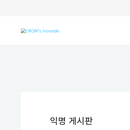
콘
텐
츠
로
건
너
뛰
기
익명 게시판