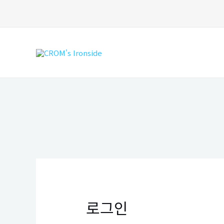
콘
텐
츠
로
건
너
뛰
기
로그인