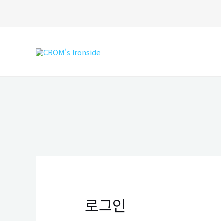
콘
텐
츠
로
건
너
뛰
기
로그인