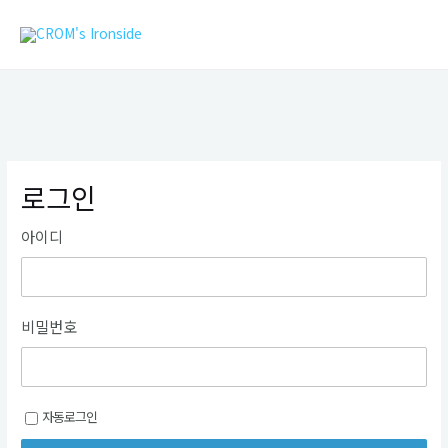
콘
MAIN
텐
MEN
츠
로
건
너
뛰
기
로그인
아이디
비밀번호
자동로그인