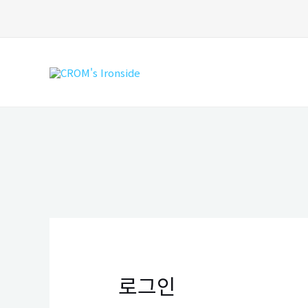
콘
텐
츠
로
건
너
뛰
기
로그인