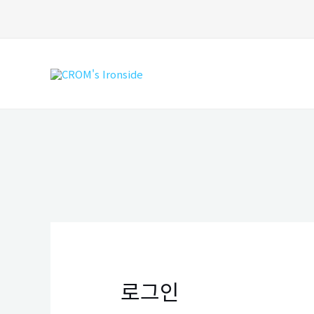
콘
텐
츠
로
건
너
뛰
기
로그인