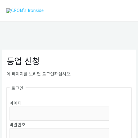
콘
MAIN
텐
MEN
츠
로
건
너
뛰
기
등업 신청
이 페이지를 보려면 로그인하십시오.
로그인
아이디
비밀번호