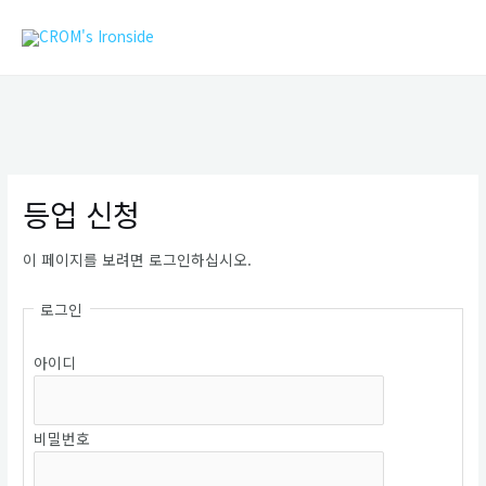
콘
MAIN
텐
MEN
츠
로
건
너
뛰
기
등업 신청
이 페이지를 보려면 로그인하십시오.
로그인
아이디
비밀번호