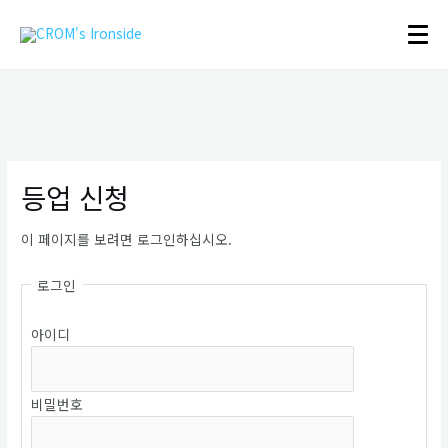
콘
텐
MAI
츠
ME
로
건
너
뛰
기
등업 신청
이 페이지를 보려면 로그인하십시오.
로그인
아이디
비밀번호