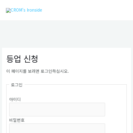
콘
MAIN
텐
MEN
츠
로
건
너
뛰
기
등업 신청
이 페이지를 보려면 로그인하십시오.
로그인
아이디
비밀번호