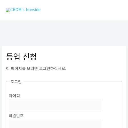
콘
MAIN
텐
MEN
츠
로
건
너
뛰
기
등업 신청
이 페이지를 보려면 로그인하십시오.
로그인
아이디
비밀번호