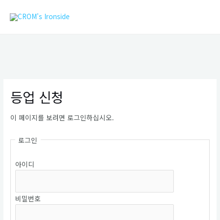
콘
MAIN
텐
MEN
츠
로
건
너
뛰
기
등업 신청
이 페이지를 보려면 로그인하십시오.
로그인
아이디
비밀번호