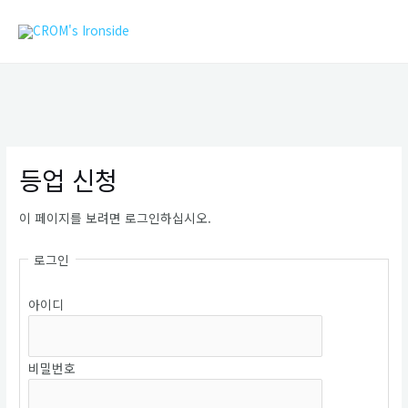
콘
MAIN
텐
MEN
츠
로
건
너
뛰
기
등업 신청
이 페이지를 보려면 로그인하십시오.
로그인
아이디
비밀번호