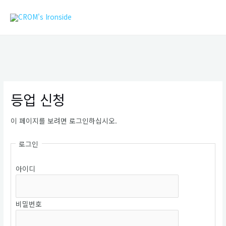
콘
MAIN
텐
MEN
츠
로
건
너
뛰
기
등업 신청
이 페이지를 보려면 로그인하십시오.
로그인
아이디
비밀번호