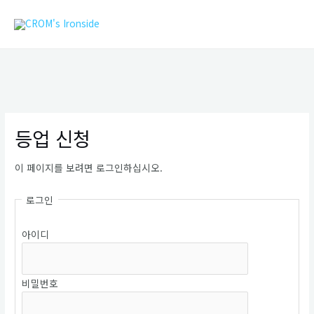
콘
MAIN
텐
MEN
츠
로
건
너
뛰
기
등업 신청
이 페이지를 보려면 로그인하십시오.
로그인
아이디
비밀번호