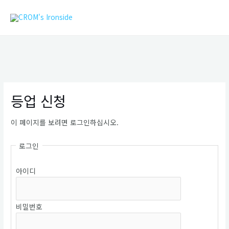
콘
MAIN
텐
MEN
츠
로
건
너
뛰
기
등업 신청
이 페이지를 보려면 로그인하십시오.
로그인
아이디
비밀번호