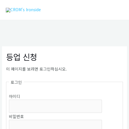
콘
MAIN
텐
MEN
츠
로
건
너
뛰
기
등업 신청
이 페이지를 보려면 로그인하십시오.
로그인
아이디
비밀번호