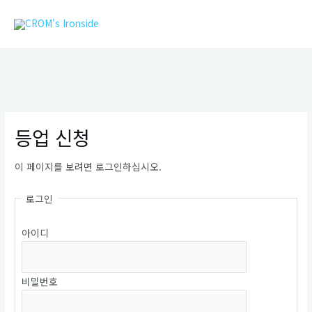
콘
MAIN
텐
MEN
츠
로
건
너
뛰
기
등업 신청
이 페이지를 보려면 로그인하십시오.
로그인
아이디
비밀번호