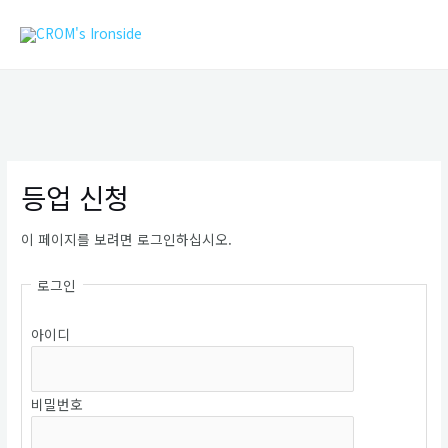
콘
MAIN
텐
MEN
츠
로
건
너
뛰
기
등업 신청
이 페이지를 보려면 로그인하십시오.
로그인
아이디
비밀번호