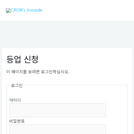
콘
MAIN
텐
MEN
츠
로
건
너
뛰
기
등업 신청
이 페이지를 보려면 로그인하십시오.
로그인
아이디
비밀번호