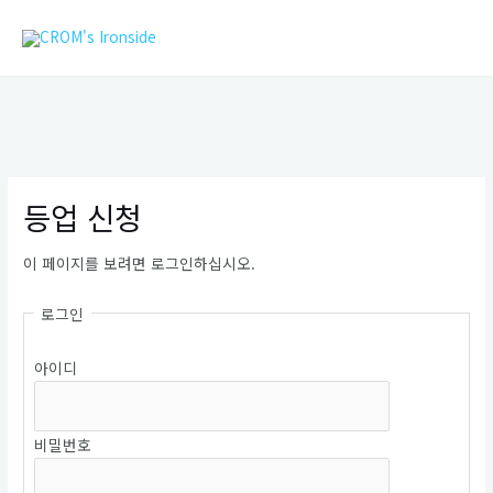
콘
MAIN
텐
MEN
츠
로
건
너
뛰
기
등업 신청
이 페이지를 보려면 로그인하십시오.
로그인
아이디
비밀번호