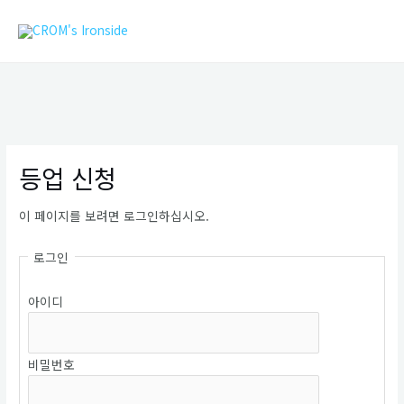
콘
MAIN
텐
MEN
츠
로
건
너
뛰
기
등업 신청
이 페이지를 보려면 로그인하십시오.
로그인
아이디
비밀번호