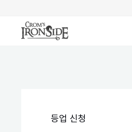
콘
텐
츠
로
건
너
뛰
기
등업 신청