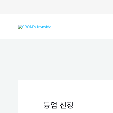
콘
텐
츠
로
건
너
뛰
기
등업 신청