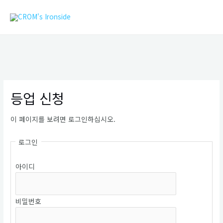
콘
MAIN
텐
MEN
츠
로
건
너
뛰
기
등업 신청
이 페이지를 보려면 로그인하십시오.
로그인
아이디
비밀번호