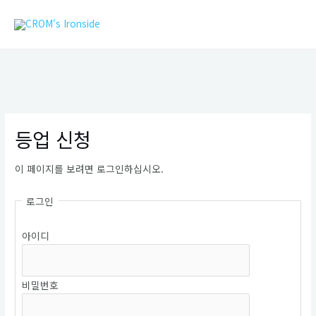
콘
MAIN
텐
MEN
츠
로
건
너
뛰
기
등업 신청
이 페이지를 보려면 로그인하십시오.
로그인
아이디
비밀번호