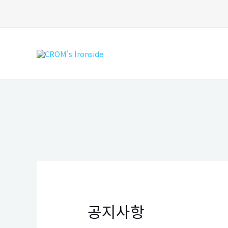
콘
텐
츠
로
건
너
뛰
기
공지사항