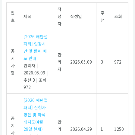
작
번
추
제목
성
작성일
조회
호
천
자
[2026 해탄절
파티] 입장시
공
간 및 팔찌 배
관
지
포 안내
리
2026.05.09
3
972
사
관리자
|
자
항
2026.05.09
|
추천 3
|
조회
972
[2026 해탄절
파티] 신청자
명단 및 좌석
공
배치도(4월
관
지
29일 현재)
리
2026.04.29
1
1250
사