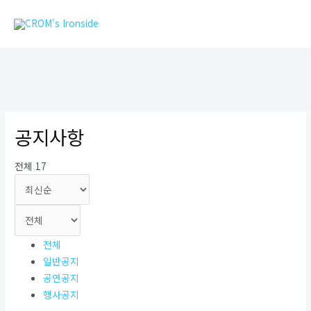
콘
MAIN
텐
MEN
츠
로
건
너
뛰
기
공지사항
전체 17
전체
일반공지
공연공지
행사공지