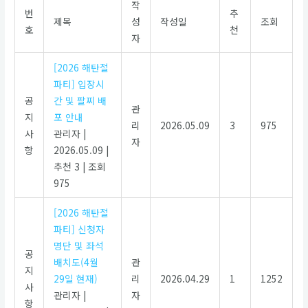
작
번
추
제목
성
작성일
조회
호
천
자
[2026 해탄절
파티] 입장시
공
간 및 팔찌 배
관
지
포 안내
리
2026.05.09
3
975
사
관리자
|
자
항
2026.05.09
|
추천 3
|
조회
975
[2026 해탄절
파티] 신청자
명단 및 좌석
공
배치도(4월
관
지
29일 현재)
리
2026.04.29
1
1252
사
관리자
|
자
항