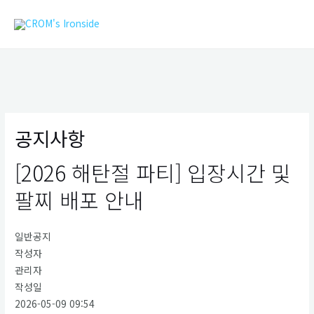
콘
MAIN
텐
MEN
츠
로
건
너
뛰
기
공지사항
[2026 해탄절 파티] 입장시간 및
팔찌 배포 안내
일반공지
작성자
관리자
작성일
2026-05-09 09:54