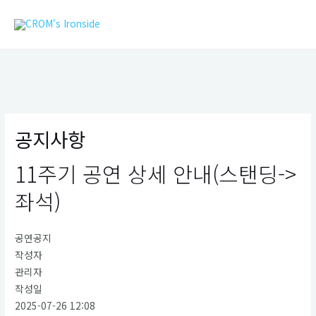
콘
MAIN
텐
MEN
츠
로
건
너
뛰
기
공지사항
11주기 공연 상세 안내(스탠딩->
좌석)
공연공지
작성자
관리자
작성일
2025-07-26 12:08