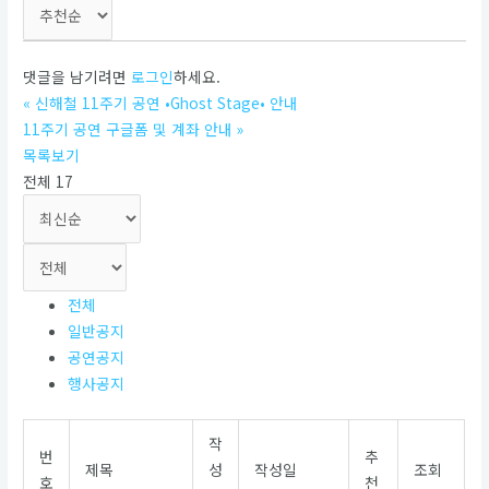
댓글을 남기려면
로그인
하세요.
«
신해철 11주기 공연 •Ghost Stage• 안내
11주기 공연 구글폼 및 계좌 안내
»
목록보기
전체 17
전체
일반공지
공연공지
행사공지
작
번
추
제목
성
작성일
조회
호
천