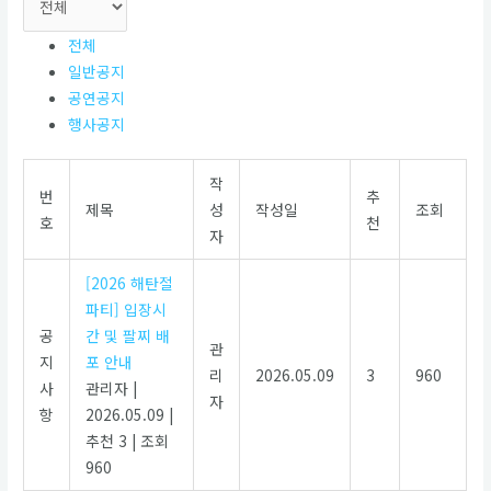
전체
일반공지
공연공지
행사공지
작
번
추
제목
성
작성일
조회
호
천
자
[2026 해탄절
파티] 입장시
공
간 및 팔찌 배
관
지
포 안내
리
2026.05.09
3
960
사
관리자
|
자
항
2026.05.09
|
추천 3
|
조회
960