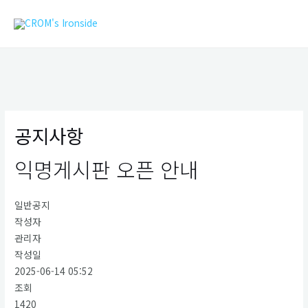
콘
MAIN
텐
MEN
츠
로
건
너
뛰
기
공지사항
익명게시판 오픈 안내
일반공지
작성자
관리자
작성일
2025-06-14 05:52
조회
1420